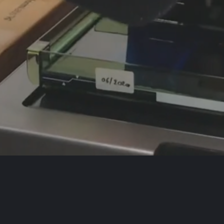
Vous avez un projet ?
contact@studiozigdesign.com
+33(0)6 74 38 26 53
Mentions Légales
©Zig Design 2015-2026 - Tous droits réservés
NOS RÉCOMPENSES
NOS DISPOSITIFS DE FINANCEMENT