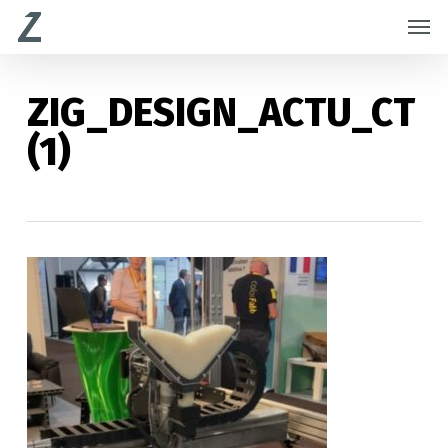
Skip
Menu
Men
to
main
content
ZIG_DESIGN_ACTU_CT
(1)