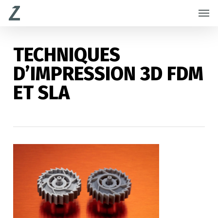
Skip
Menu
Men
to
main
content
TECHNIQUES
D’IMPRESSION 3D FDM
ET SLA