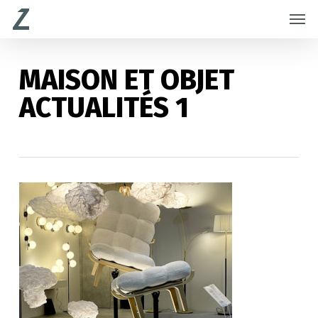
Skip
Menu
Men
to
main
content
MAISON ET OBJET
ACTUALITÉS 1