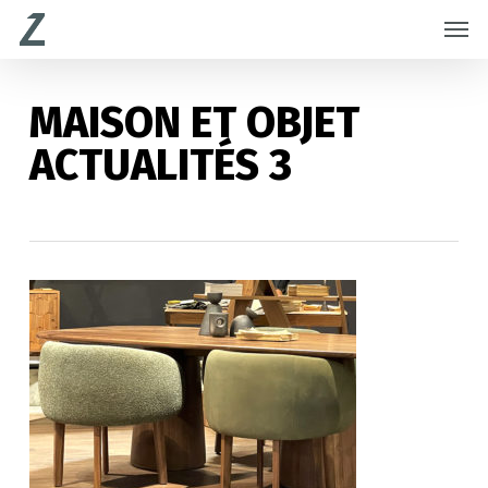
Skip
Menu
Men
to
main
content
MAISON ET OBJET
ACTUALITÉS 3