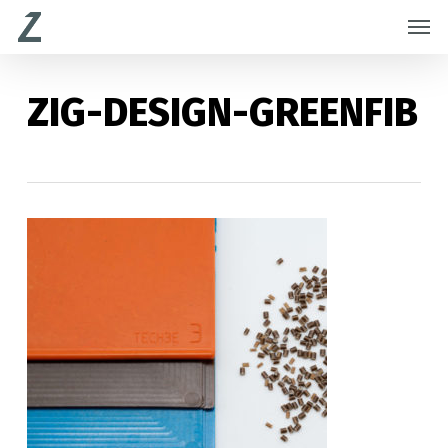
Skip
Menu
Men
to
main
content
ZIG-DESIGN-GREENFIB