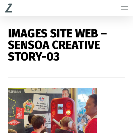
Skip
Menu
Men
to
main
content
IMAGES SITE WEB –
SENSOA CREATIVE
STORY-03