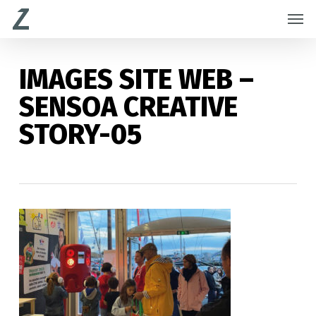
Skip
Menu
Men
to
main
content
IMAGES SITE WEB –
SENSOA CREATIVE
STORY-05