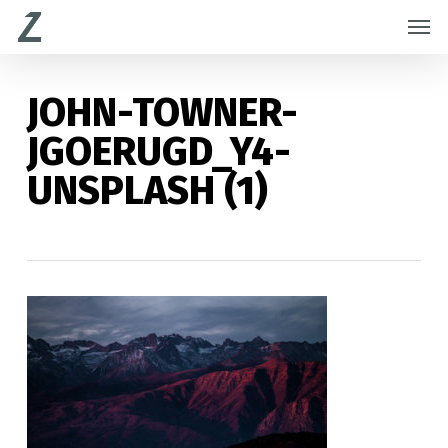
Skip
Menu
Men
to
main
content
JOHN-TOWNER-
JGOERUGD_Y4-
UNSPLASH (1)