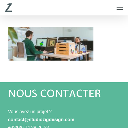
Skip
Menu
Men
to
main
content
NOUS CONTACTER
Vous avez un projet ?
contact@studiozigdesign.com
+33(0)6 74 38 26 53