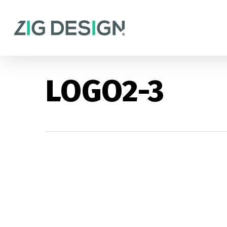
Skip
to
main
content
LOGO2-3