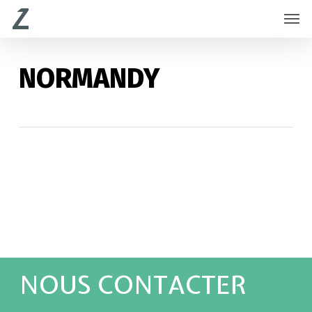
Skip
Menu
Men
to
main
content
NORMANDY
NOUS CONTACTER