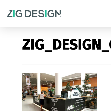
Skip
to
main
content
ZIG_DESIGN_