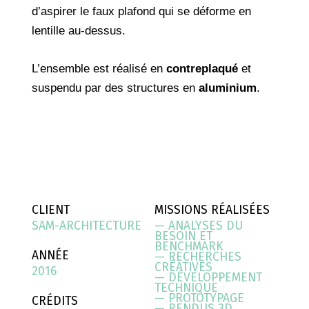
d’aspirer le faux plafond qui se déforme en
lentille au-dessus. ​
L’ensemble est réalisé en
contreplaqué
et
suspendu par des structures en
aluminium
.
CLIENT
MISSIONS RÉALISÉES
SAM-ARCHITECTURE
— ANALYSES DU
BESOIN ET
BENCHMARK
ANNÉE
— RECHERCHES
CRÉATIVES
2016
— DÉVELOPPEMENT
TECHNIQUE
— PROTOTYPAGE
CRÉDITS
— RENDUS 3D