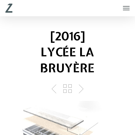
Skip
Menu
Men
to
main
content
[2016]
LYCÉE LA
BRUYÈRE