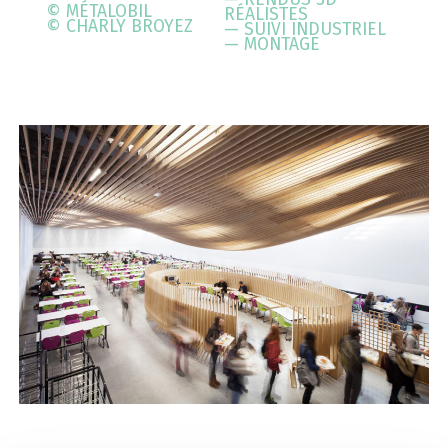
© MÉTALOBIL
RÉALISTES
© CHARLY BROYEZ
— SUIVI INDUSTRIEL
— MONTAGE