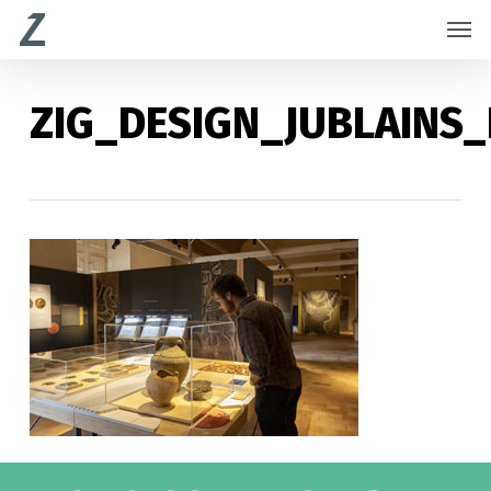
Skip
Menu
Men
to
main
content
ZIG_DESIGN_JUBLAINS_