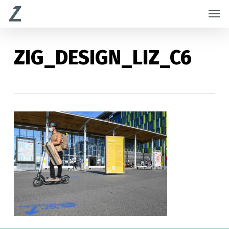
Skip
Menu
Men
to
main
content
ZIG_DESIGN_LIZ_C6