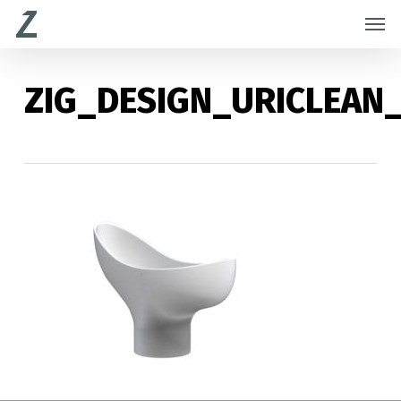
Skip
Menu
Men
to
main
content
ZIG_DESIGN_URICLEAN