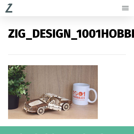
Skip
Menu
Men
to
main
content
ZIG_DESIGN_1001HOBBI