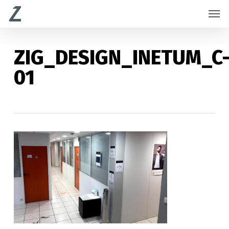
Skip
Menu
Men
to
main
content
ZIG_DESIGN_INETUM_C
01