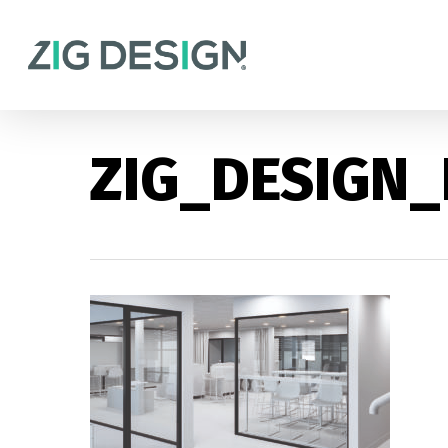
Skip
to
main
content
ZIG_DESIGN