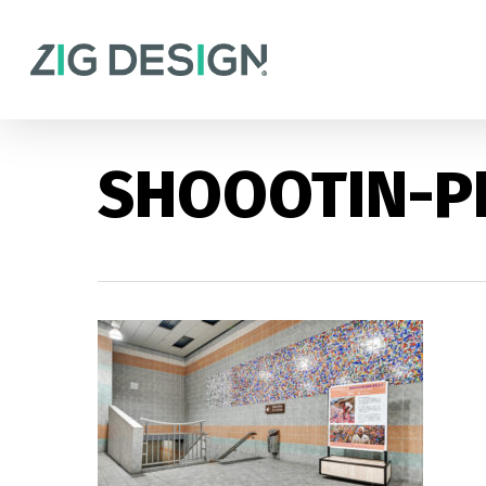
Skip
to
main
content
SHOOOTIN-P