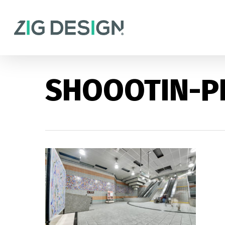
Skip
to
main
content
SHOOOTIN-P