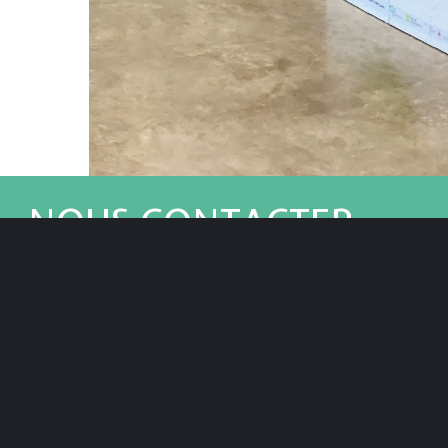
NOUS CONTACTER
Vous avez un projet ?
contact@studiozigdesign.com
+33(0)6 74 38 26 53
Mentions Légales
©Zig Design 2015-2026 - Tous droits réservés