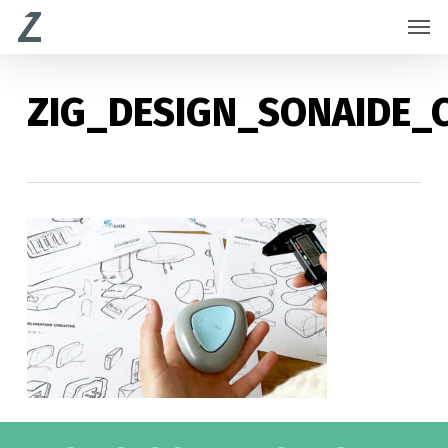
Skip
Menu
Men
to
main
content
ZIG_DESIGN_SONAIDE_