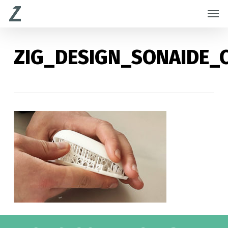
Skip
Menu
Men
to
main
content
ZIG_DESIGN_SONAIDE_