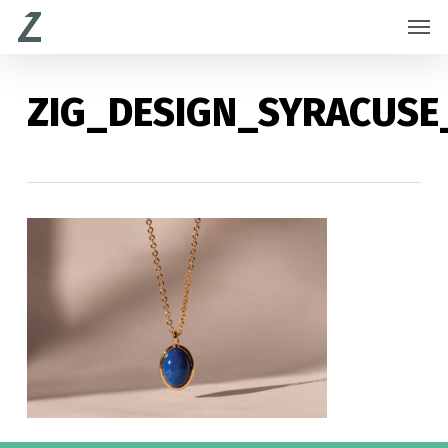
Skip
Menu
Men
to
main
content
ZIG_DESIGN_SYRACUSE