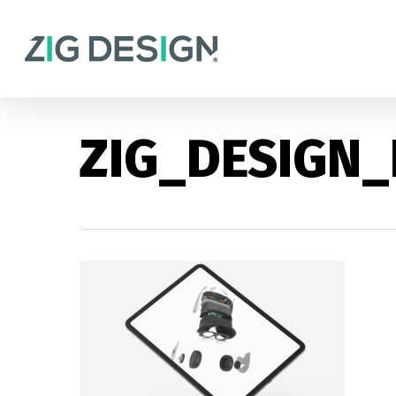
Skip
to
main
content
ZIG_DESIGN