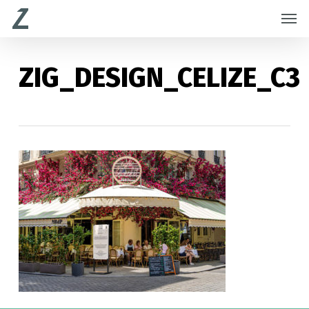
Skip
Menu
Men
to
main
content
ZIG_DESIGN_CELIZE_C3