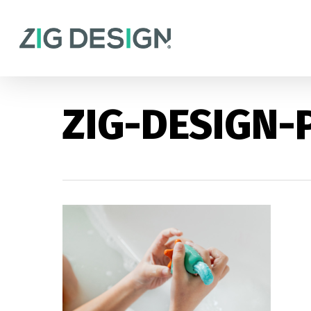
Skip
to
main
content
ZIG-DESIGN-