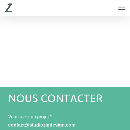
Skip
Menu
Men
to
main
content
NOUS CONTACTER
Vous avez un projet ?
contact@studiozigdesign.com