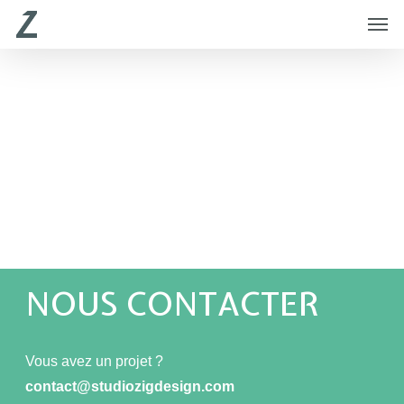
Skip
Menu
Men
to
main
content
NOUS CONTACTER
Vous avez un projet ?
contact@studiozigdesign.com